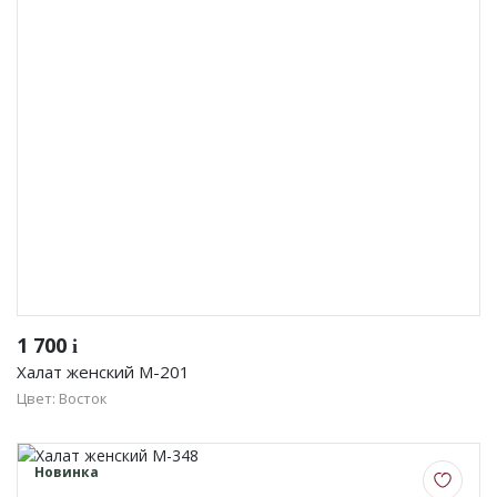
Женская одежда
Халаты
Домашняя одежда
Женские спортивные костюмы
Жакеты женские
Комплекты женские повседневные
Куртка женская на молнии
1 700
i
Халат женский М-201
Рекомендуем
Цвет: Восток
Футболки и блузки
Новинка