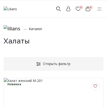
0
0
(мобильный)
Каталог
+7 (999) 156-56-43
www.lilians-kazan@mail.ru
Халаты
Открыть фильтр
Новинки
Мужской Ассортимент
Новинка
Детcкий трикотаж