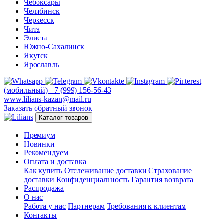
Чебоксары
Челябинск
Черкесск
Чита
Элиста
Южно-Сахалинск
Якутск
Ярославль
(мобильный)
+7 (999) 156-56-43
www.lilians-kazan@mail.ru
Заказать обратный звонок
Каталог товаров
Премиум
Новинки
Рекомендуем
Оплата и доставка
Как купить
Отслеживание доставки
Страхование
доставки
Конфиденциальность
Гарантия возврата
Распродажа
О нас
Работа у нас
Партнерам
Требования к клиентам
Контакты