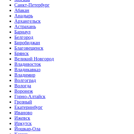
Санкт-Петербург
Абакан
Анадырь
Архангельск
Астрахань
Барнаул
Белгород
Биробиджан
Благовещенск
Брянск
Великий Новгород
Владивосток
Владикавказ
Владимир
Волгоград
Вологда
Воронеж
Горно-Алтайск
Грозный
Екатеринбург
Иваново
Ижевск
Иркутск
Йошкар-Ола