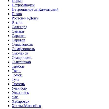
Пермь
Петрозаводск
Петропавловск-Камчатский
Псков
Ростов-на-Дону
Рязань
Салехард
Самара
Саранск
Саратов
Севастополь
Симферополь
Смоленск
Ставрополь
Сыктывкар
Тамбов
Тверь
Томск
Тула
Тюмень
Улан-Удэ
Ульяновск
Уфа
Хабаровск
Ханты-Мансийск