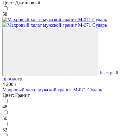
Цвет: Джинсовый
58
Быстрый
просмотр
4 200
i
Махровый халат мужской гранит М-071 Сударь
Цвет: Гранит
48
50
52