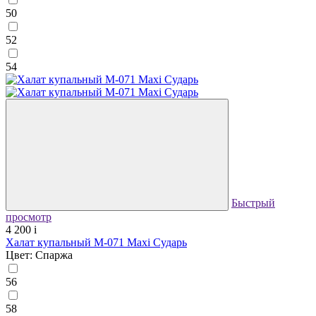
50
52
54
Быстрый
просмотр
4 200
i
Халат купальный М-071 Maxi Сударь
Цвет: Спаржа
56
58