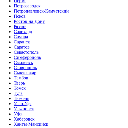
Пермь
Петрозаводск
Петропавловск-Камчатский
Псков
Ростов-на-Дону
Рязань
Салехард
Самара
Саранск
Саратов
Севастополь
Симферополь
Смоленск
Ставрополь
Сыктывкар
Тамбов
Тверь
Томск
Тула
Тюмень
Улан-Удэ
Ульяновск
Уфа
Хабаровск
Ханты-Мансийск