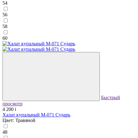
54
56
58
60
Быстрый
просмотр
4 200
i
Халат купальный М-071 Сударь
Цвет: Травяной
48