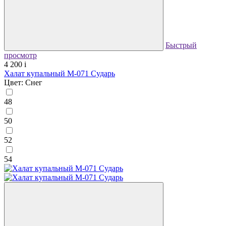
Быстрый
просмотр
4 200
i
Халат купальный М-071 Сударь
Цвет: Снег
48
50
52
54