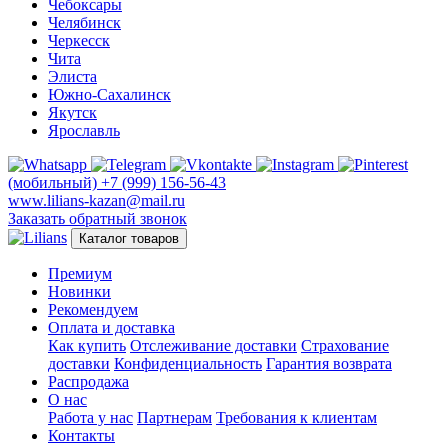
Чебоксары
Челябинск
Черкесск
Чита
Элиста
Южно-Сахалинск
Якутск
Ярославль
(мобильный)
+7 (999) 156-56-43
www.lilians-kazan@mail.ru
Заказать обратный звонок
Каталог товаров
Премиум
Новинки
Рекомендуем
Оплата и доставка
Как купить
Отслеживание доставки
Страхование
доставки
Конфиденциальность
Гарантия возврата
Распродажа
О нас
Работа у нас
Партнерам
Требования к клиентам
Контакты