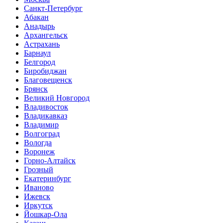
Санкт-Петербург
Абакан
Анадырь
Архангельск
Астрахань
Барнаул
Белгород
Биробиджан
Благовещенск
Брянск
Великий Новгород
Владивосток
Владикавказ
Владимир
Волгоград
Вологда
Воронеж
Горно-Алтайск
Грозный
Екатеринбург
Иваново
Ижевск
Иркутск
Йошкар-Ола