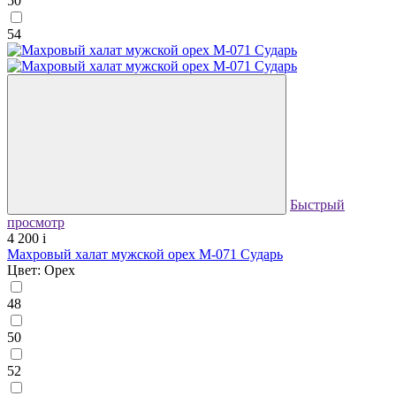
50
54
Быстрый
просмотр
4 200
i
Махровый халат мужской орех М-071 Сударь
Цвет: Орех
48
50
52