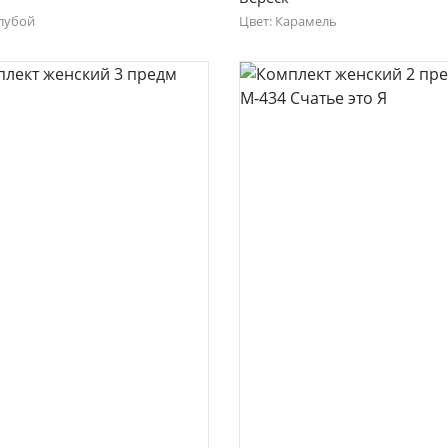
лнии
олубой
Цвет: Карамель
46
48
50
44
46
48
50
52
юки и юбки
Джемпер на молни
/Бриджи/Леггинсы