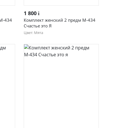
Быстрый просмотр
1 800
i
 М-434
Комплект женский 2 предм М-434
Счастье это Я
Цвет: Мята
44