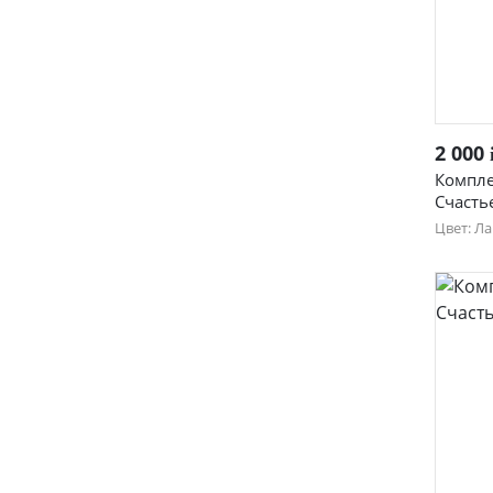
2 000
Компле
Счастье
Цвет: Л
44