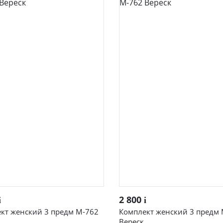
 толстовки
Мужские
машняя одежда
Женские спортивн
костюмы
ы
 сорочки
сорочки с 54 по 68 размер
кты женские домашние
сорочки -для кормящих и
нных
ты для кормящих и
нных
Быстрый просмотр
Быстрый просмотр
2 800
i
i
кт женский 3 предм М-762
Комплект женский 3 предм
ртка женская на
Рекомендуем
Вереск