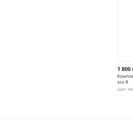
1 800
Компле
это Я
Цвет: М
44
52