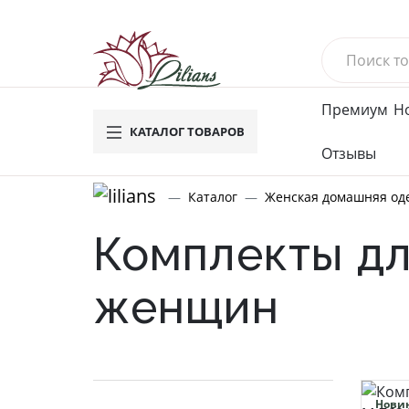
Премиум
Н
КАТАЛОГ ТОВАРОВ
Отзывы
Новинки
Му
Каталог
Женская домашняя од
Вафель
Комплекты д
Махров
Велюро
женщин
Компле
Брюки
Футбол
Водола
Мужское
Нови