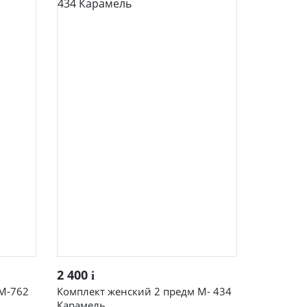
ые
Жакеты женские
Быстрый просмотр
2 400
i
 М-762
Комплект женский 2 предм М- 434
Футболки и блузки
Карамель