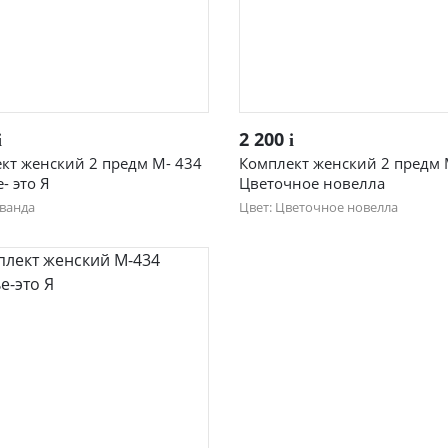
Быстрый просмотр
Быстрый просмотр
2 200
i
i
кт женский 2 предм М- 434
Комплект женский 2 предм
- это Я
Цветочное новелла
аванда
Цвет: Цветочное новелла
46
48
50
44