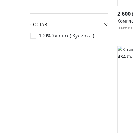
2 600
Компле
СОСТАВ
Цвет: К
100% Хлопок ( Кулирка )
44
52