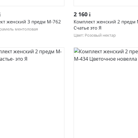
Быстрый просмотр
Быстрый просмотр
2 160
i
i
кт женский 3 предм М-762
Комплект женский 2 предм
Счатье это Я
арамель ментоловая
Цвет: Розовый нектар
46
48
50
44