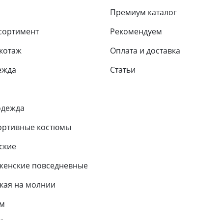
Премиум каталог
сортимент
Рекомендуем
икотаж
Оплата и доставка
ежда
Статьи
одежда
ортивные костюмы
ские
женские повседневные
кая на молнии
ем