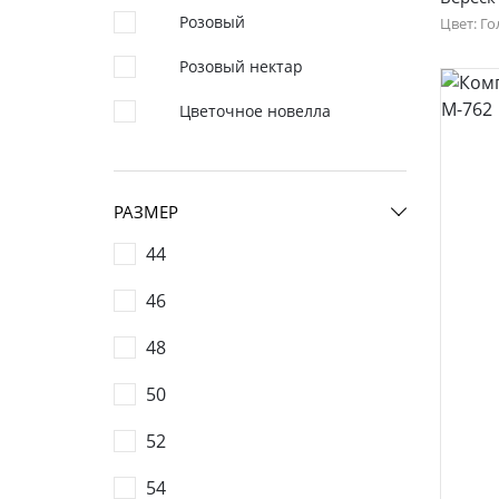
повседневные
мо
Розовый
Цвет: Г
44
Розовый нектар
52
Цветочное новелла
РАЗМЕР
Фуфайки женские
Бр
44
Юбки
46
Брюки
48
Шорты
Лосины
50
52
54