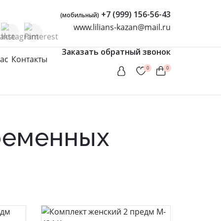
+7 (999) 156-56-43
(мобильный)
www.lilians-kazan@mail.ru
Заказать обратный звонок
ас
Контакты
0
0
Женская одежда
Туники
ременных
Мусульманские комплекты
Мусульманские платья
Платья
Сарафаны