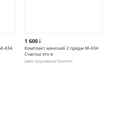
Быстрый просмотр
1 600
i
 М-434
Комплект женский 2 предм М-434
Счастье это я
Цвет: Кружевные бантики
44
46
48
50
52