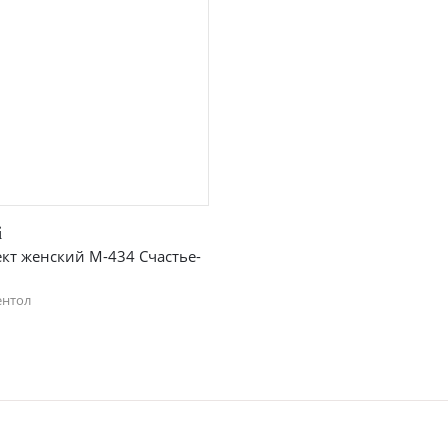
Быстрый просмотр
i
кт женский М-434 Счастье-
ентол
46
48
50
54