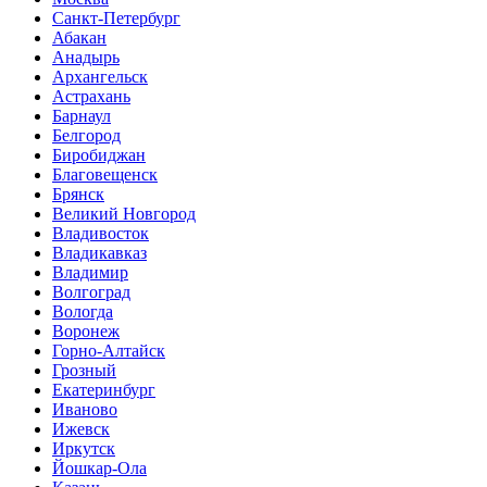
Санкт-Петербург
Абакан
Анадырь
Архангельск
Астрахань
Барнаул
Белгород
Биробиджан
Благовещенск
Брянск
Великий Новгород
Владивосток
Владикавказ
Владимир
Волгоград
Вологда
Воронеж
Горно-Алтайск
Грозный
Екатеринбург
Иваново
Ижевск
Иркутск
Йошкар-Ола