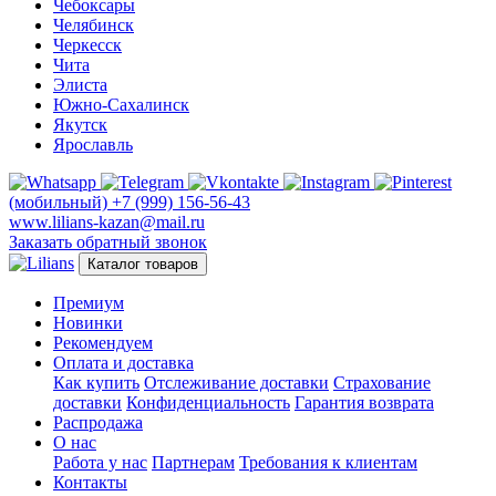
Чебоксары
Челябинск
Черкесск
Чита
Элиста
Южно-Сахалинск
Якутск
Ярославль
(мобильный)
+7 (999) 156-56-43
www.lilians-kazan@mail.ru
Заказать обратный звонок
Каталог товаров
Премиум
Новинки
Рекомендуем
Оплата и доставка
Как купить
Отслеживание доставки
Страхование
доставки
Конфиденциальность
Гарантия возврата
Распродажа
О нас
Работа у нас
Партнерам
Требования к клиентам
Контакты