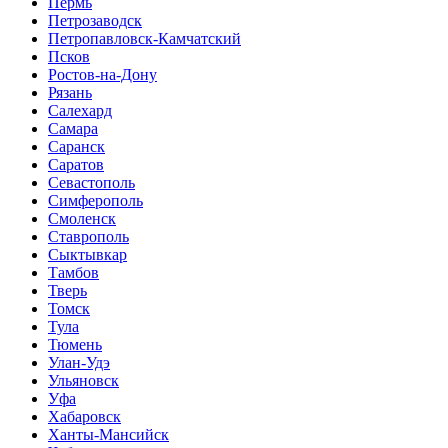
Пермь
Петрозаводск
Петропавловск-Камчатский
Псков
Ростов-на-Дону
Рязань
Салехард
Самара
Саранск
Саратов
Севастополь
Симферополь
Смоленск
Ставрополь
Сыктывкар
Тамбов
Тверь
Томск
Тула
Тюмень
Улан-Удэ
Ульяновск
Уфа
Хабаровск
Ханты-Мансийск